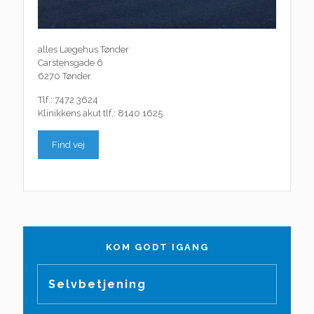
alles Lægehus Tønder
Carstensgade 6
6270 Tønder
Tlf.: 7472 3624
Klinikkens akut tlf.: 8140 1625
Find vej
KOM GODT IGANG
Selvbetjening