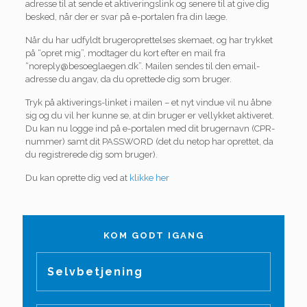
adresse til at sende et aktiveringslink og senere til at give dig
besked, når der er svar på e-portalen fra din læge.
Når du har udfyldt brugeroprettelses skemaet, og har trykket
på “opret mig”, modtager du kort efter en mail fra
“noreply@besoeglaegen.dk”. Mailen sendes til den email-
adresse du angav, da du oprettede dig som bruger.
Tryk på aktiverings-linket i mailen – et nyt vindue vil nu åbne
sig og du vil her kunne se, at din bruger er vellykket aktiveret.
Du kan nu logge ind på e-portalen med dit brugernavn (CPR-
nummer) samt dit PASSWORD (det du netop har oprettet, da
du registrerede dig som bruger).
Du kan oprette dig ved at
klikke her
KOM GODT IGANG
Selvbetjening